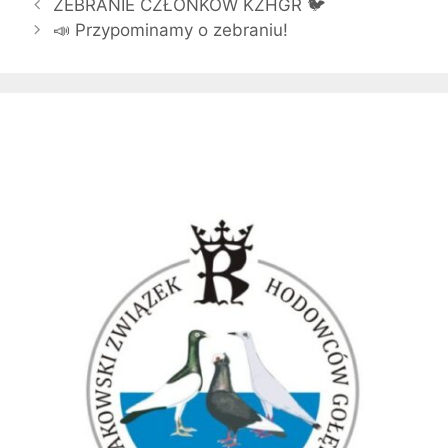
Zobacz
ZEBRANIE CZŁONKÓW KZHGR 🐦
wpisy
📣 Przypominamy o zebraniu!