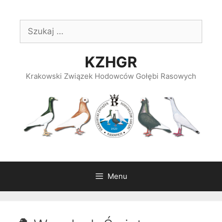
Przeskocz
do
Szukaj:
treści
KZHGR
Krakowski Związek Hodowców Gołębi Rasowych
Menu