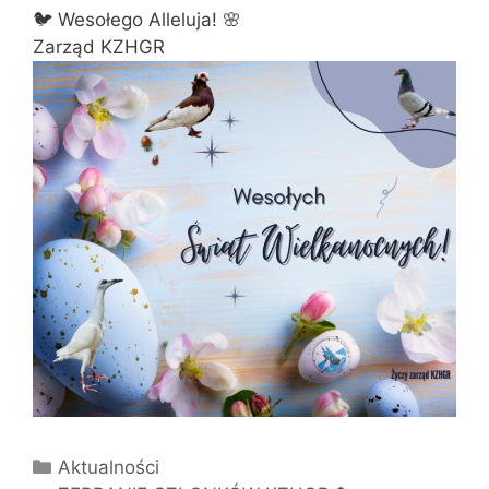
🐦 Wesołego Alleluja! 🌸
Zarząd KZHGR
Kategorie
Aktualności