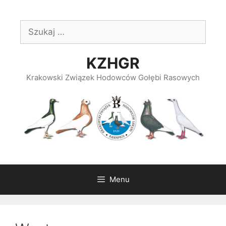
Przeskocz
do
Szukaj:
treści
KZHGR
Krakowski Związek Hodowców Gołębi Rasowych
Menu