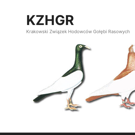
Przeskocz
do
KZHGR
treści
Krakowski Związek Hodowców Gołębi Rasowych