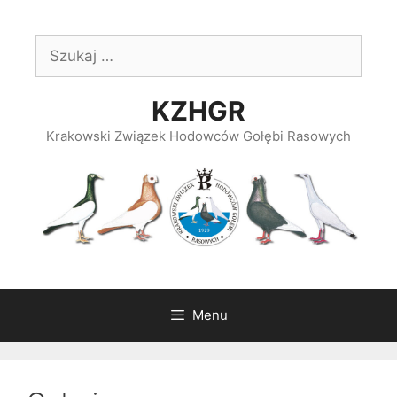
Przeskocz
do
Szukaj:
treści
KZHGR
Krakowski Związek Hodowców Gołębi Rasowych
Menu