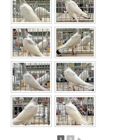
1
2
►