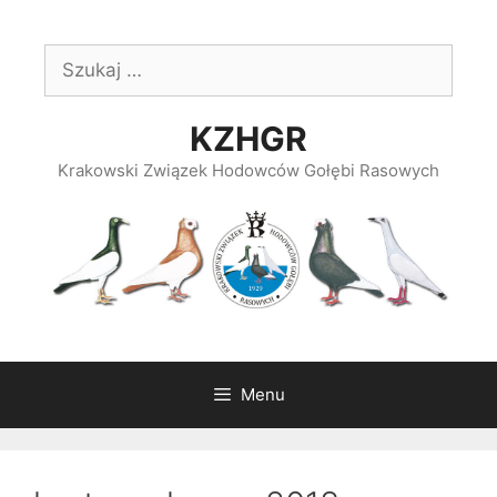
Przeskocz
do
Szukaj:
treści
KZHGR
Krakowski Związek Hodowców Gołębi Rasowych
Menu