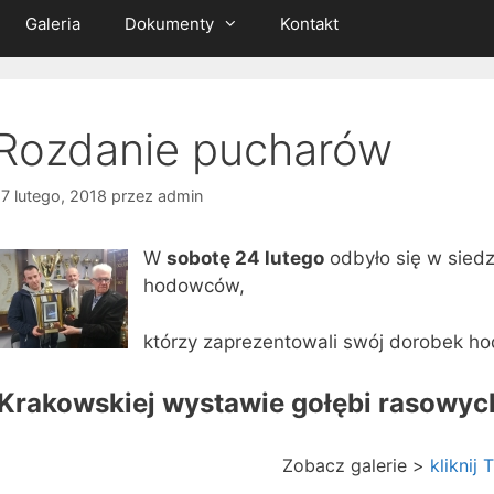
Galeria
Dokumenty
Kontakt
Rozdanie pucharów
7 lutego, 2018
przez
admin
W
sobotę 24 lutego
odbyło się w siedz
hodowców,
którzy zaprezentowali swój dorobek ho
Krakowskiej wystawie gołębi rasowyc
Zobacz galerie >
kliknij