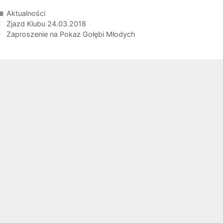
Kategorie
Aktualności
obacz
Zjazd Klubu 24.03.2018
pisy
Zaproszenie na Pokaz Gołębi Młodych