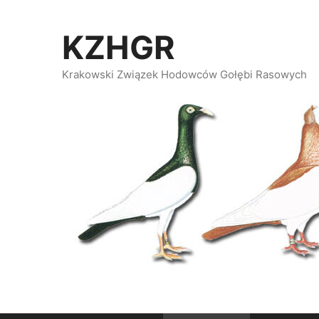
Przeskocz
do
KZHGR
treści
Krakowski Związek Hodowców Gołębi Rasowych