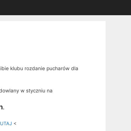
ibie klubu rozdanie pucharów dla
dowlany w styczniu na
h
.
 TUTAJ
<