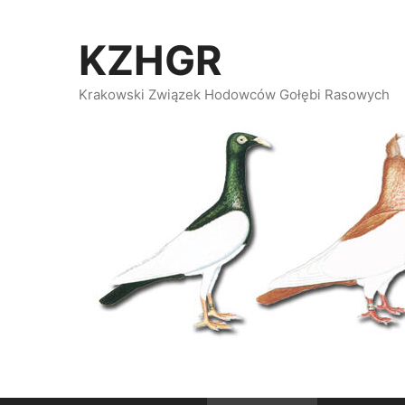
Przeskocz
do
KZHGR
treści
Krakowski Związek Hodowców Gołębi Rasowych