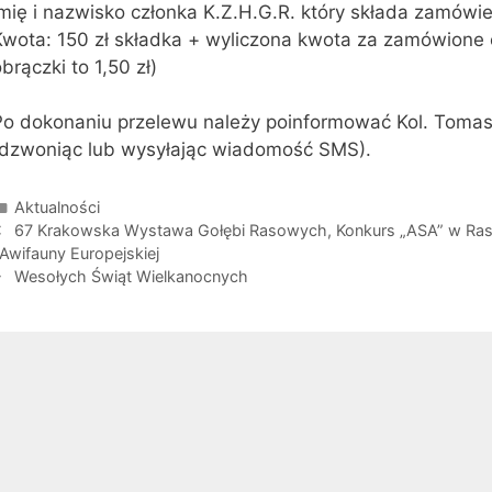
mię i nazwisko członka K.Z.H.G.R. który składa zamówie
wota: 150 zł składka + wyliczona kwota za zamówione o
brączki to 1,50 zł)
Po dokonaniu przelewu należy poinformować Kol. Tomas
(dzwoniąc lub wysyłając wiadomość SMS).
Kategorie
Aktualności
obacz
67 Krakowska Wystawa Gołębi Rasowych, Konkurs „ASA” w Ras
pisy
 Awifauny Europejskiej
Wesołych Świąt Wielkanocnych