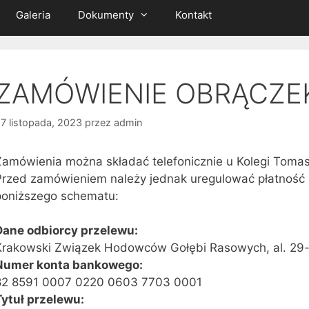
Galeria
Dokumenty
Kontakt
ZAMÓWIENIE OBRĄCZEK 
7 listopada, 2023
przez
admin
Zamówienia można składać telefonicznie u Kolegi Tomas
Przed zamówieniem należy jednak uregulować płatność 
poniższego schematu:
Dane odbiorcy przelewu:
Krakowski Związek Hodowców Gołębi Rasowych, al. 29-
Numer konta bankowego:
82 8591 0007 0220 0603 7703 0001
Tytuł przelewu: