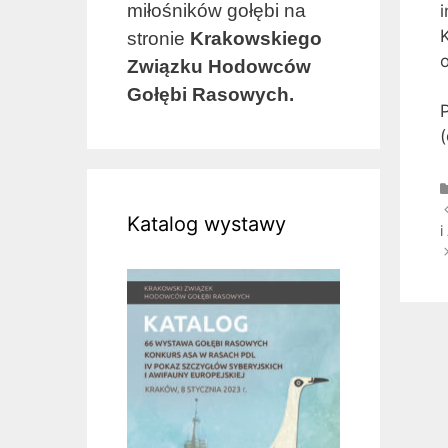
miłośników gołębi na
i
K
stronie
Krakowskiego
o
Związku Hodowców
Gołębi Rasowych.
Z
Katalog wystawy
w
i