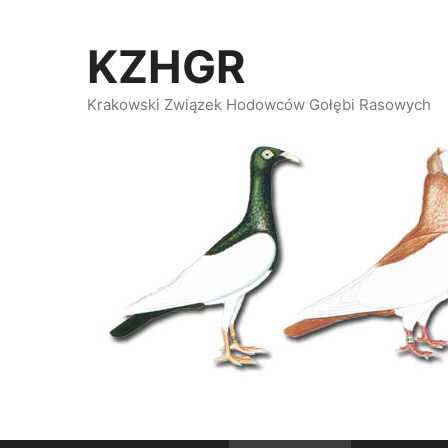
Przeskocz
do
KZHGR
treści
Krakowski Związek Hodowców Gołębi Rasowych