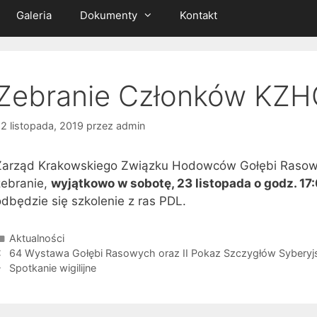
Galeria
Dokumenty
Kontakt
Zebranie Członków KZHG
2 listopada, 2019
przez
admin
Zarząd Krakowskiego Związku Hodowców Gołębi Rasowy
zebranie,
wyjątkowo w sobotę, 23 listopada o godz. 17
dbędzie się szkolenie z ras PDL.
Kategorie
Aktualności
obacz
64 Wystawa Gołębi Rasowych oraz II Pokaz Szczygłów Syberyjsk
pisy
Spotkanie wigilijne