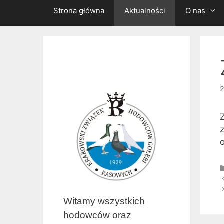
Strona główna
Aktualności
O nas
2
o
Z
w
Witamy wszystkich
hodowców oraz